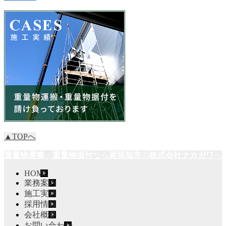
▲TOPへ
重量物運搬
・
重量物据付
なら
尾張旭市
の
株式会社ナカガワ
へ
HOME
業務案内
施工実績
採用情報
会社概要
お問い合わせ